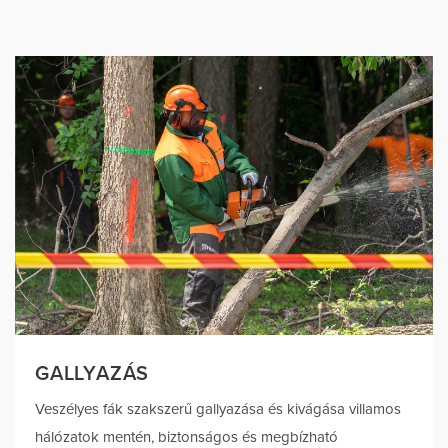
GALLYAZÁS
Veszélyes fák szakszerű gallyazása és kivágása villamos
hálózatok mentén, biztonságos és megbízható