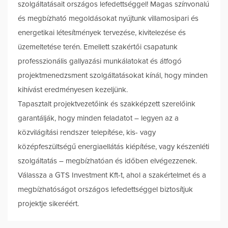
szolgáltatásait országos lefedettséggel! Magas színvonalú
és megbízható megoldásokat nyújtunk villamosipari és
energetikai létesítmények tervezése, kivitelezése és
üzemeltetése terén. Emellett szakértői csapatunk
professzionális gallyazási munkálatokat és átfogó
projektmenedzsment szolgáltatásokat kínál, hogy minden
kihívást eredményesen kezeljünk.
Tapasztalt projektvezetőink és szakképzett szerelőink
garantálják, hogy minden feladatot – legyen az a
közvilágítási rendszer telepítése, kis- vagy
középfeszültségű energiaellátás kiépítése, vagy készenléti
szolgáltatás – megbízhatóan és időben elvégezzenek.
Válassza a GTS Investment Kft-t, ahol a szakértelmet és a
megbízhatóságot országos lefedettséggel biztosítjuk
projektje sikeréért.