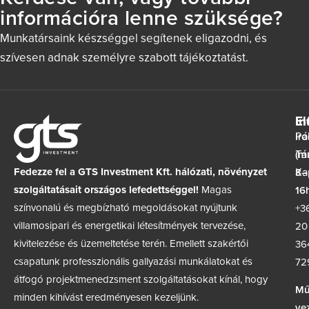
információra lenne szüksége?
Munkatársaink készséggel segítenek eligazodni, és
szívesen adnak személyre szabott tájékoztatást.
In
El
Ir
Pá
(m
Tá
Fedezze fel a GTS Investment Kft. hálózati, növényzet
8–
Ka
szolgáltatásait országos lefedettséggel!
Magas
16h
színvonalú és megbízható megoldásokat nyújtunk
+3
villamosipari és energetikai létesítmények tervezése,
20
kivitelezése és üzemeltetése terén. Emellett szakértői
36
csapatunk professzionális gallyazási munkálatokat és
72
átfogó projektmenedzsment szolgáltatásokat kínál, hogy
Mű
minden kihívást eredményesen kezeljünk.
ve