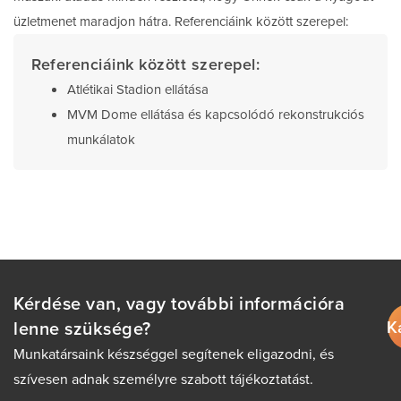
üzletmenet maradjon hátra. Referenciáink között szerepel:
Referenciáink között szerepel:
Atlétikai Stadion ellátása
MVM Dome ellátása és kapcsolódó rekonstrukciós
munkálatok
Kérdése van, vagy további információra
K
lenne szüksége?
Munkatársaink készséggel segítenek eligazodni, és
szívesen adnak személyre szabott tájékoztatást.