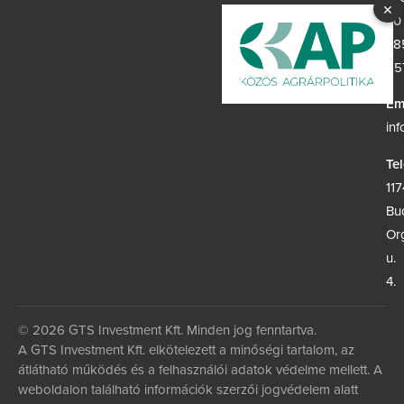
×
30
38
65
Em
in
Te
117
Bu
Or
u.
4.
© 2026 GTS Investment Kft. Minden jog fenntartva.
A GTS Investment Kft. elkötelezett a minőségi tartalom, az
átlátható működés és a felhasználói adatok védelme mellett. A
weboldalon található információk szerzői jogvédelem alatt