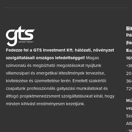
In
El
Ir
Pá
(m
Tá
Fedezze fel a GTS Investment Kft. hálózati, növényzet
8–
Ka
szolgáltatásait országos lefedettséggel!
Magas
16h
színvonalú és megbízható megoldásokat nyújtunk
+3
villamosipari és energetikai létesítmények tervezése,
20
kivitelezése és üzemeltetése terén. Emellett szakértői
36
csapatunk professzionális gallyazási munkálatokat és
72
átfogó projektmenedzsment szolgáltatásokat kínál, hogy
Mű
minden kihívást eredményesen kezeljünk.
ve
Sz
Att
+3