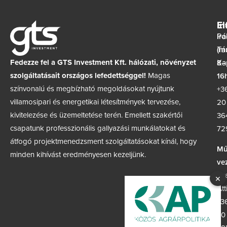
In
El
Ir
Pá
(m
Tá
Fedezze fel a GTS Investment Kft. hálózati, növényzet
8–
Ka
szolgáltatásait országos lefedettséggel!
Magas
16h
színvonalú és megbízható megoldásokat nyújtunk
+3
villamosipari és energetikai létesítmények tervezése,
20
kivitelezése és üzemeltetése terén. Emellett szakértői
36
csapatunk professzionális gallyazási munkálatokat és
72
átfogó projektmenedzsment szolgáltatásokat kínál, hogy
Mű
minden kihívást eredményesen kezeljünk.
ve
Sz
×
Att
+3
30