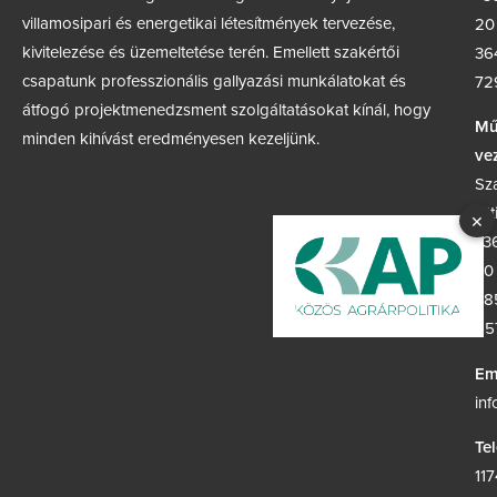
villamosipari és energetikai létesítmények tervezése,
20
kivitelezése és üzemeltetése terén. Emellett szakértői
36
csapatunk professzionális gallyazási munkálatokat és
72
átfogó projektmenedzsment szolgáltatásokat kínál, hogy
Mű
minden kihívást eredményesen kezeljünk.
ve
Sz
Att
×
+3
30
38
65
Em
in
Te
117