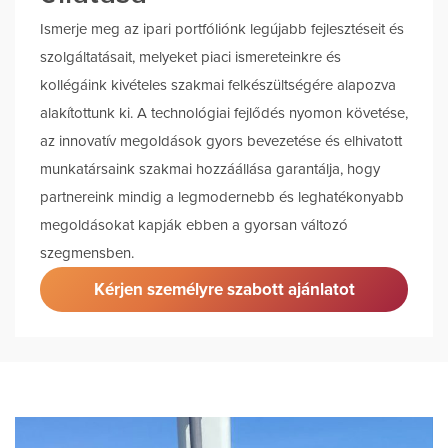
Ismerje meg az ipari portfóliónk legújabb fejlesztéseit és
szolgáltatásait, melyeket piaci ismereteinkre és
kollégáink kivételes szakmai felkészültségére alapozva
alakítottunk ki. A technológiai fejlődés nyomon követése,
az innovatív megoldások gyors bevezetése és elhivatott
munkatársaink szakmai hozzáállása garantálja, hogy
partnereink mindig a legmodernebb és leghatékonyabb
megoldásokat kapják ebben a gyorsan változó
szegmensben.
Kérjen személyre szabott ajánlatot