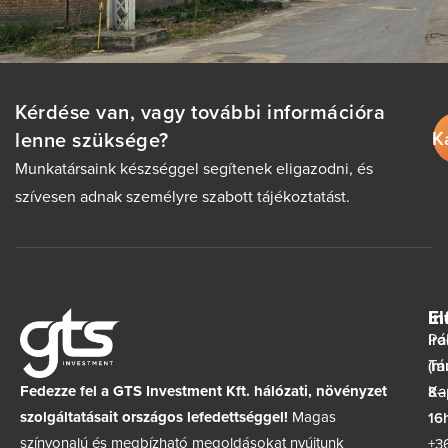
Kérdése van, vagy további információra
K
lenne szüksége?
Munkatársaink készséggel segítenek eligazodni, és
szívesen adnak személyre szabott tájékoztatást.
In
El
Ir
Pá
(m
Tá
Fedezze fel a GTS Investment Kft. hálózati, növényzet
8–
Ka
szolgáltatásait országos lefedettséggel!
Magas
16h
színvonalú és megbízható megoldásokat nyújtunk
+3