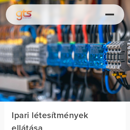
Ipari létesítmények
ellátása