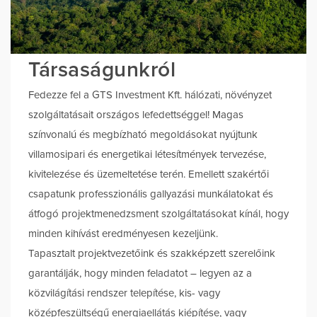
Társaságunkról
Fedezze fel a GTS Investment Kft. hálózati, növényzet
szolgáltatásait országos lefedettséggel! Magas
színvonalú és megbízható megoldásokat nyújtunk
villamosipari és energetikai létesítmények tervezése,
kivitelezése és üzemeltetése terén. Emellett szakértői
csapatunk professzionális gallyazási munkálatokat és
átfogó projektmenedzsment szolgáltatásokat kínál, hogy
minden kihívást eredményesen kezeljünk.
Tapasztalt projektvezetőink és szakképzett szerelőink
garantálják, hogy minden feladatot – legyen az a
közvilágítási rendszer telepítése, kis- vagy
középfeszültségű energiaellátás kiépítése, vagy