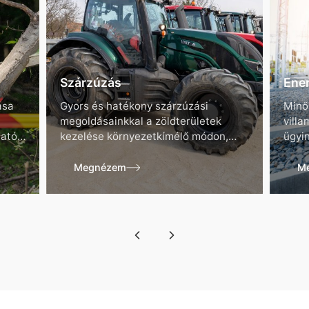
Szárzúzás
Ener
ása
Gyors és hatékony szárzúzási
Minős
megoldásainkkal a zöldterületek
villa
ható
kezelése környezetkímélő módon,
ügyin
professzionális gépparkkal valósul
elosz
meg.
Megnézem
M