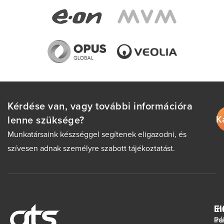
Kérdése van, vagy további információra
K
lenne szüksége?
Munkatársaink készséggel segítenek eligazodni, és
szívesen adnak személyre szabott tájékoztatást.
In
El
Ir
Pá