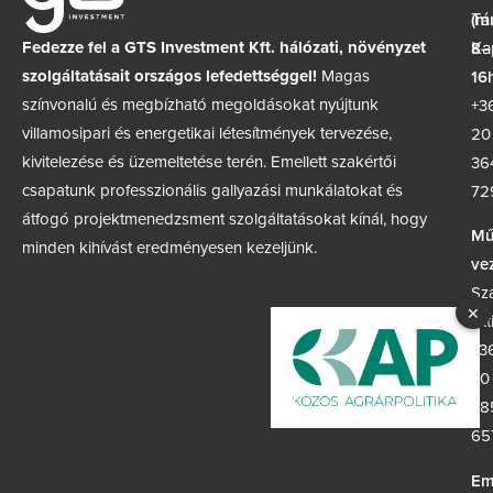
(m
Tá
Fedezze fel a GTS Investment Kft. hálózati, növényzet
8–
Ka
szolgáltatásait országos lefedettséggel!
Magas
16h
színvonalú és megbízható megoldásokat nyújtunk
+3
villamosipari és energetikai létesítmények tervezése,
20
kivitelezése és üzemeltetése terén. Emellett szakértői
36
csapatunk professzionális gallyazási munkálatokat és
72
átfogó projektmenedzsment szolgáltatásokat kínál, hogy
Mű
minden kihívást eredményesen kezeljünk.
ve
Sz
×
Att
+3
30
38
65
Em