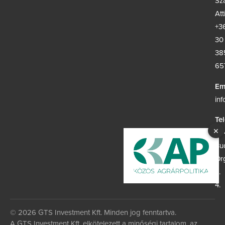
Sz
Att
+3
30
38
65
Em
in
Te
×
117
Bu
Or
u.
4.
© 2026 GTS Investment Kft. Minden jog fenntartva.
A GTS Investment Kft. elkötelezett a minőségi tartalom, az