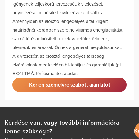
igényének teljeskörű tervezését, kivitelezését,
ügyintézését minősített kiviteleőzéként vállalja.
Amennyiben az elosztói engedélyes által kiígért
határidőnél korábban szeretne villamos energiaellátást,
szakértő és minősített projektvezetőink felmérik,
ütemezik és árazzák Önnek a generál megoldásunkat.
A kivitelezést az elosztói engedélyes társaság
elvárásainak megfelelően biztosítjuk és garantáljuk (pl.
E.ON TMÁ, térítésmentes átadás)
Kérjen személyre szabott ajánlatot
Kérdése van, vagy további információra
K
lenne szüksége?