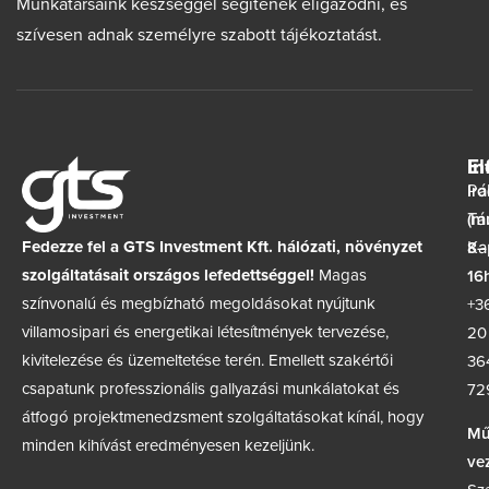
Munkatársaink készséggel segítenek eligazodni, és
szívesen adnak személyre szabott tájékoztatást.
In
El
Ir
Pá
(m
Tá
Fedezze fel a GTS Investment Kft. hálózati, növényzet
8–
Ka
szolgáltatásait országos lefedettséggel!
Magas
16h
színvonalú és megbízható megoldásokat nyújtunk
+3
villamosipari és energetikai létesítmények tervezése,
20
kivitelezése és üzemeltetése terén. Emellett szakértői
36
csapatunk professzionális gallyazási munkálatokat és
72
átfogó projektmenedzsment szolgáltatásokat kínál, hogy
Mű
minden kihívást eredményesen kezeljünk.
ve