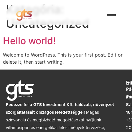
Kategória:
Uncategorized
Hello world!
Welcome to WordPress. This is your first post. Edit or
delete it, then start writing!
In
El
Ir
Pá
(m
Tá
Fedezze fel a GTS Investment Kft. hálózati, növényzet
8–
Ka
szolgáltatásait országos lefedettséggel!
Magas
16h
színvonalú és megbízható megoldásokat nyújtunk
+3
villamosipari és energetikai létesítmények tervezése,
20