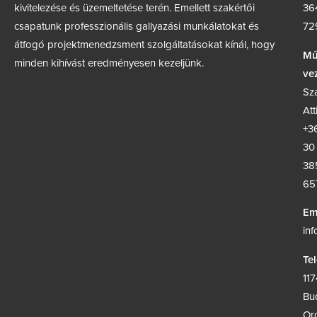
kivitelezése és üzemeltetése terén. Emellett szakértői
36
csapatunk professzionális gallyazási munkálatokat és
72
átfogó projektmenedzsment szolgáltatásokat kínál, hogy
Mű
minden kihívást eredményesen kezeljünk.
ve
Sz
Att
+3
30
38
65
Em
in
Te
117
Bu
Or